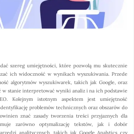
dać szereg umiejętności, które pozwolą mu skutecznie
szać ich widoczność w wynikach wyszukiwania. Przede
mość algorytmów wyszukiwarek, takich jak Google, oraz
ć w stanie interpretować wyniki analiz i na ich podstawie
SEO. Kolejnym istotnym aspektem jest umiejętność
dentyfikację problemów technicznych oraz obszarów do
owinien znać zasady tworzenia treści przyjaznych dla
muje zarówno optymalizację tekstów, jak i dobór
zędzi analitycznych, takich jak Google Analytics czy