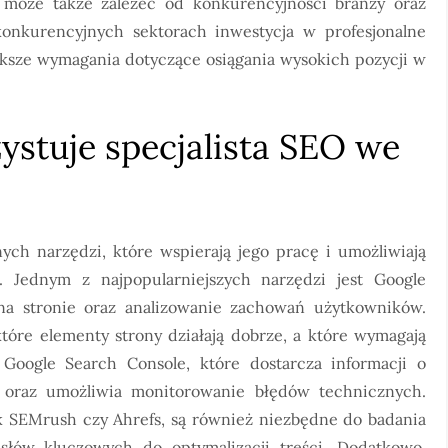
 może także zależeć od konkurencyjności branży oraz
onkurencyjnych sektorach inwestycja w profesjonalne
ksze wymagania dotyczące osiągania wysokich pozycji w
ystuje specjalista SEO we
ych narzędzi, które wspierają jego pracę i umożliwiają
. Jednym z najpopularniejszych narzędzi jest Google
 na stronie oraz analizowanie zachowań użytkowników.
które elementy strony działają dobrze, a które wymagają
Google Search Console, które dostarcza informacji o
 oraz umożliwia monitorowanie błędów technicznych.
ak SEMrush czy Ahrefs, są również niezbędne do badania
 słów kluczowych do optymalizacji treści. Dodatkowo,