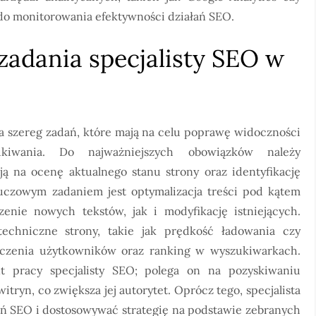
 do monitorowania efektywności działań SEO.
 zadania specjalisty SEO w
 szereg zadań, które mają na celu poprawę widoczności
iwania. Do najważniejszych obowiązków należy
 na ocenę aktualnego stanu strony oraz identyfikację
czowym zadaniem jest optymalizacja treści pod kątem
nie nowych tekstów, jak i modyfikację istniejących.
techniczne strony, takie jak prędkość ładowania czy
czenia użytkowników oraz ranking w wyszukiwarkach.
t pracy specjalisty SEO; polega on na pozyskiwaniu
ryn, co zwiększa jej autorytet. Oprócz tego, specjalista
ań SEO i dostosowywać strategię na podstawie zebranych