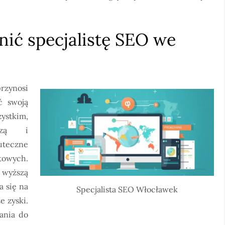
nić specjalistę SEO we
rzynosi
ć swoją
stkim,
edzą i
teczne
etowych.
 wyższą
 się na
Specjalista SEO Włocławek
e zyski.
łania do