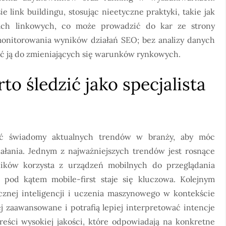
e link buildingu, stosując nieetyczne praktyki, takie jak
ach linkowych, co może prowadzić do kar ze strony
monitorowania wyników działań SEO; bez analizy danych
ać ją do zmieniających się warunków rynkowych.
to śledzić jako specjalista
yć świadomy aktualnych trendów w branży, aby móc
iałania. Jednym z najważniejszych trendów jest rosnące
ników korzysta z urządzeń mobilnych do przeglądania
n pod kątem mobile-first staje się kluczowa. Kolejnym
ucznej inteligencji i uczenia maszynowego w kontekście
ej zaawansowane i potrafią lepiej interpretować intencje
reści wysokiej jakości, które odpowiadają na konkretne