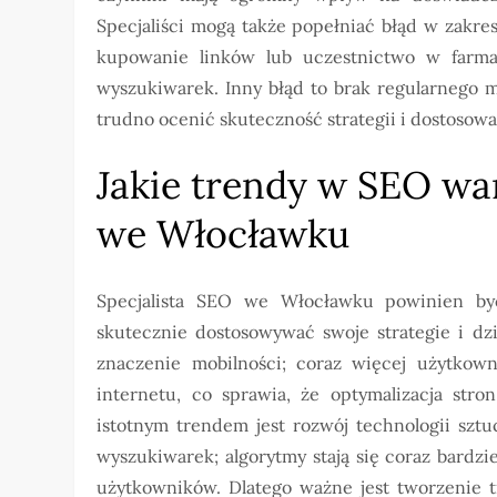
Specjaliści mogą także popełniać błąd w zakresi
kupowanie linków lub uczestnictwo w farm
wyszukiwarek. Inny błąd to brak regularnego 
trudno ocenić skuteczność strategii i dostosow
Jakie trendy w SEO war
we Włocławku
Specjalista SEO we Włocławku powinien b
skutecznie dostosowywać swoje strategie i dz
znaczenie mobilności; coraz więcej użytkow
internetu, co sprawia, że optymalizacja stro
istotnym trendem jest rozwój technologii szt
wyszukiwarek; algorytmy stają się coraz bardzi
użytkowników. Dlatego ważne jest tworzenie t