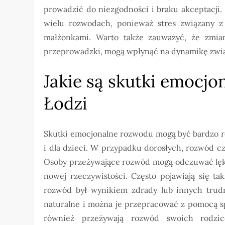
prowadzić do niezgodności i braku akceptacji
wielu rozwodach, ponieważ stres związany z
małżonkami. Warto także zauważyć, że zmian
przeprowadzki, mogą wpłynąć na dynamikę zwią
Jakie są skutki emocj
Łodzi
Skutki emocjonalne rozwodu mogą być bardzo ró
i dla dzieci. W przypadku dorosłych, rozwód czę
Osoby przeżywające rozwód mogą odczuwać lęk p
nowej rzeczywistości. Często pojawiają się tak
rozwód był wynikiem zdrady lub innych trudn
naturalne i można je przepracować z pomocą spe
również przeżywają rozwód swoich rodzi