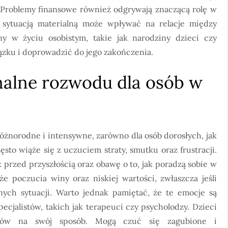
. Problemy finansowe również odgrywają znaczącą rolę w
 sytuacją materialną może wpływać na relacje między
y w życiu osobistym, takie jak narodziny dzieci czy
zku i doprowadzić do jego zakończenia.
onalne rozwodu dla osób w
żnorodne i intensywne, zarówno dla osób dorosłych, jak
sto wiąże się z uczuciem straty, smutku oraz frustracji.
rzed przyszłością oraz obawę o to, jak poradzą sobie w
że poczucia winy oraz niskiej wartości, zwłaszcza jeśli
ych sytuacji. Warto jednak pamiętać, że te emocje są
cjalistów, takich jak terapeuci czy psycholodzy. Dzieci
ców na swój sposób. Mogą czuć się zagubione i