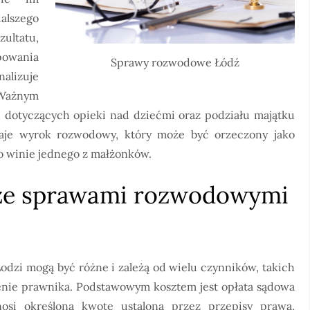
alszego
zultatu,
powania
Sprawy rozwodowe Łódź
alizuje
 Ważnym
i dotyczących opieki nad dziećmi oraz podziału majątku
aje wyrok rozwodowy, który może być orzeczony jako
o winie jednego z małżonków.
ę ze sprawami rozwodowymi
dzi mogą być różne i zależą od wielu czynników, takich
nie prawnika. Podstawowym kosztem jest opłata sądowa
si określoną kwotę ustaloną przez przepisy prawa.