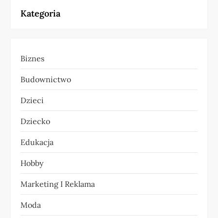
Kategoria
g
a
Biznes
c
Budownictwo
j
Dzieci
a
Dziecko
w
Edukacja
p
Hobby
i
Marketing I Reklama
s
Moda
u