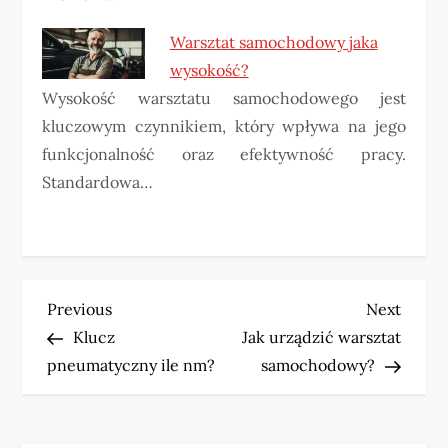
Warsztat samochodowy jaka
wysokość?
Wysokość warsztatu samochodowego jest
kluczowym czynnikiem, który wpływa na jego
funkcjonalność oraz efektywność pracy.
Standardowa…
N
Previous
Next
Previous
Next
Post
Post
Klucz
Jak urządzić warsztat
a
pneumatyczny ile nm?
samochodowy?
w
i