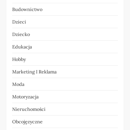
j
Budownictwo
a
Dzieci
w
Dziecko
p
Edukacja
i
Hobby
s
Marketing I Reklama
u
Moda
Motoryzacja
Nieruchomości
Obcojęzyczne