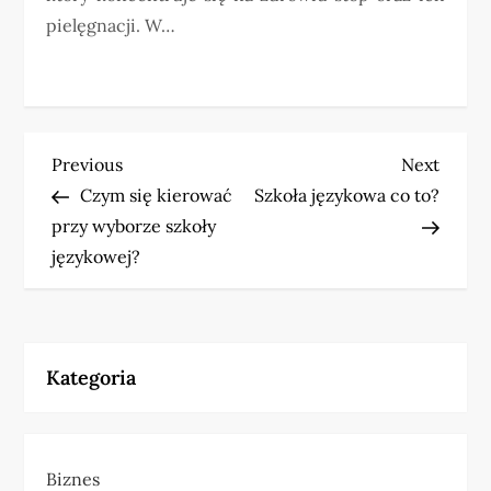
pielęgnacji. W…
N
Previous
Next
Previous
Next
Post
Post
Czym się kierować
Szkoła językowa co to?
a
przy wyborze szkoły
w
językowej?
i
g
Kategoria
a
c
Biznes