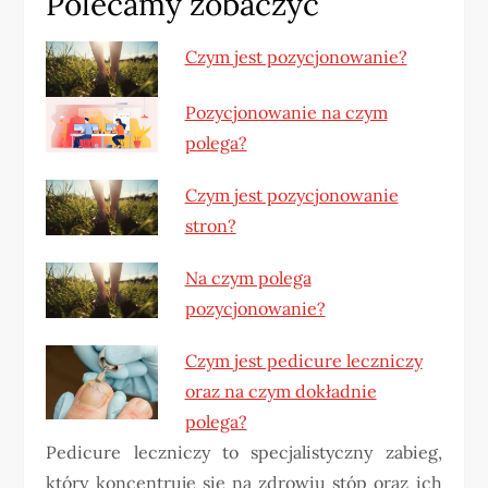
Polecamy zobaczyć
Czym jest pozycjonowanie?
Pozycjonowanie na czym
polega?
Czym jest pozycjonowanie
stron?
Na czym polega
pozycjonowanie?
Czym jest pedicure leczniczy
oraz na czym dokładnie
polega?
Pedicure leczniczy to specjalistyczny zabieg,
który koncentruje się na zdrowiu stóp oraz ich