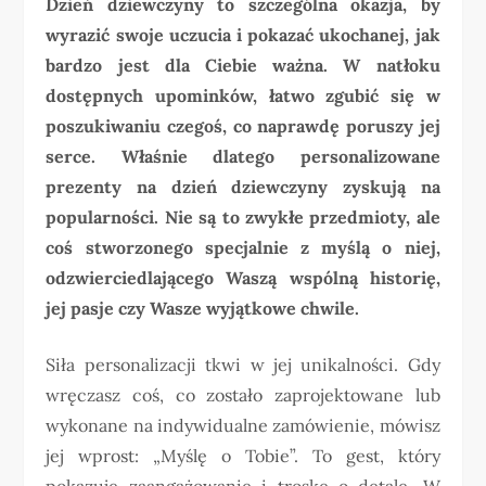
Dzień dziewczyny to szczególna okazja, by
wyrazić swoje uczucia i pokazać ukochanej, jak
bardzo jest dla Ciebie ważna. W natłoku
dostępnych upominków, łatwo zgubić się w
poszukiwaniu czegoś, co naprawdę poruszy jej
serce. Właśnie dlatego personalizowane
prezenty na dzień dziewczyny zyskują na
popularności. Nie są to zwykłe przedmioty, ale
coś stworzonego specjalnie z myślą o niej,
odzwierciedlającego Waszą wspólną historię,
jej pasje czy Wasze wyjątkowe chwile.
Siła personalizacji tkwi w jej unikalności. Gdy
wręczasz coś, co zostało zaprojektowane lub
wykonane na indywidualne zamówienie, mówisz
jej wprost: „Myślę o Tobie”. To gest, który
pokazuje zaangażowanie i troskę o detale. W