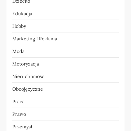
Dziecko
p
Edukacja
i
Hobby
s
Marketing I Reklama
u
Moda
Motoryzacja
Nieruchomości
Obcojęzyczne
Praca
Prawo
Przemysł