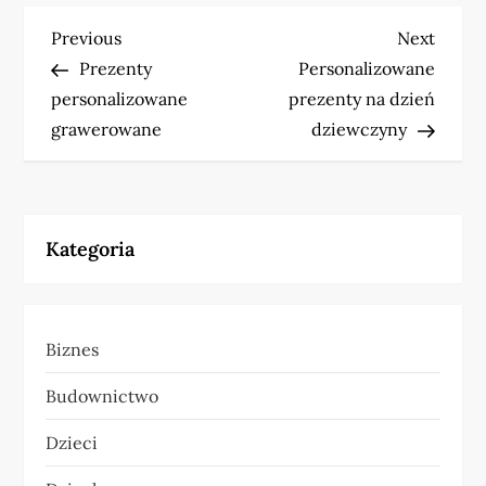
N
Previous
Next
Previous
Next
Post
Post
Prezenty
Personalizowane
a
personalizowane
prezenty na dzień
w
grawerowane
dziewczyny
i
g
Kategoria
a
c
Biznes
j
Budownictwo
a
Dzieci
w