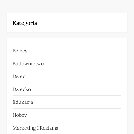
w
i
Kategoria
g
a
Biznes
c
Budownictwo
j
Dzieci
a
Dziecko
w
Edukacja
p
Hobby
i
Marketing I Reklama
s