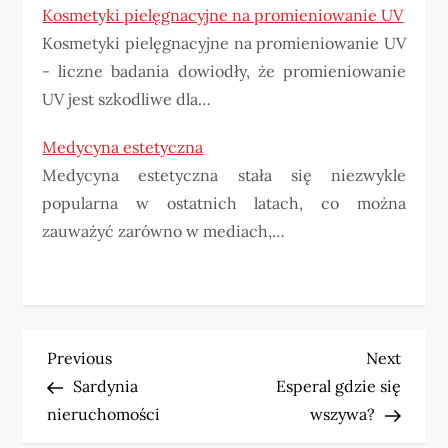
Kosmetyki pielęgnacyjne na promieniowanie UV
Kosmetyki pielęgnacyjne na promieniowanie UV
- liczne badania dowiodły, że promieniowanie
UV jest szkodliwe dla…
Medycyna estetyczna
Medycyna estetyczna stała się niezwykle
popularna w ostatnich latach, co można
zauważyć zarówno w mediach,…
N
Previous
Next
Previous
Next
Post
Post
Sardynia
Esperal gdzie się
a
nieruchomości
wszywa?