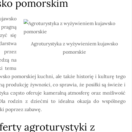
sko pomorskim
jawsko
y pragną
zyć się
rstwa
Agroturystyka z wyżywieniem kujawsko
 przez
pomorskie
iedzą na
ki temu
wsko pomorskiej kuchni, ale także historię i kulturę tego
ą produkcję żywności, co sprawia, że posiłki są świeże i
tyka często oferuje kameralną atmosferę oraz możliwość
la rodzin z dziećmi to idealna okazja do wspólnego
ki poprzez zabawę.
ferty agroturystyki z