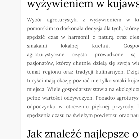
wyżywieniem w kujaw
Wybór agroturystyki z wyżywieniem w ku
pomorskim to doskonała decyzja dla tych, którz
spędzić czas w harmonii z naturą oraz cies
smakami lokalnej kuchni. Gospoda
agroturystyczne często prowadzone są
pasjonatów, którzy chętnie dzielą się swoją w
temat regionu oraz tradycji kulinarnych. Dzię
turyści mają okazję poznać nie tylko smaki kuja
miejsca. Wiele gospodarstw stawia na ekologiczn
pełne wartości odżywczych. Ponadto agroturys
odpoczynku w otoczeniu pięknej przyrody. D
spędzenia czasu na świeżym powietrzu oraz nau
Jak znaleźć najlepsze o