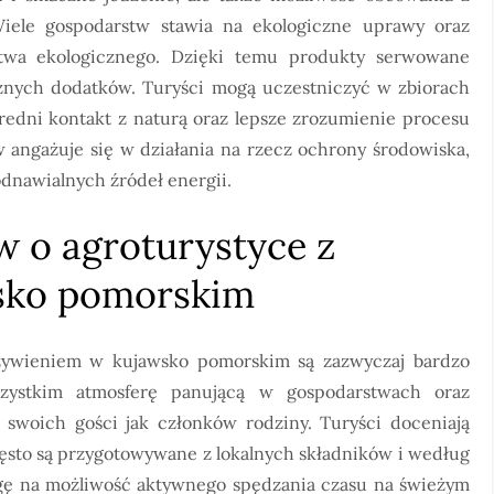
Wiele gospodarstw stawia na ekologiczne uprawy oraz
ctwa ekologicznego. Dzięki temu produkty serwowane
znych dodatków. Turyści mogą uczestniczyć w zbiorach
redni kontakt z naturą oraz lepsze zrozumienie procesu
 angażuje się w działania na rzecz ochrony środowiska,
odnawialnych źródeł energii.
ów o agroturystyce z
sko pomorskim
yżywieniem w kujawsko pomorskim są zazwyczaj bardzo
zystkim atmosferę panującą w gospodarstwach oraz
ją swoich gości jak członków rodziny. Turyści doceniają
ęsto są przygotowywane z lokalnych składników i według
gę na możliwość aktywnego spędzania czasu na świeżym