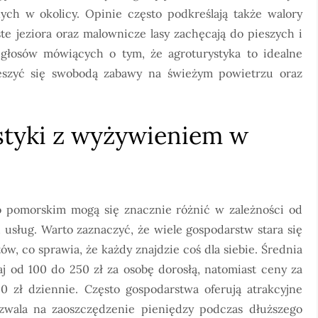
ych w okolicy. Opinie często podkreślają także walory
te jeziora oraz malownicze lasy zachęcają do pieszych i
głosów mówiących o tym, że agroturystyka to idealne
ieszyć się swobodą zabawy na świeżym powietrzu oraz
ystyki z wyżywieniem w
 pomorskim mogą się znacznie różnić w zależności od
h usług. Warto zaznaczyć, że wiele gospodarstw stara się
w, co sprawia, że każdy znajdzie coś dla siebie. Średnia
j od 100 do 250 zł za osobę dorosłą, natomiast ceny za
zł dziennie. Często gospodarstwa oferują atrakcyjne
ozwala na zaoszczędzenie pieniędzy podczas dłuższego