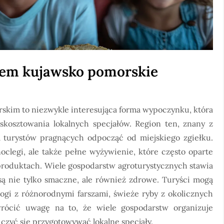
iem kujawsko pomorskie
skim to niezwykle interesująca forma wypoczynku, która
 skosztowania lokalnych specjałów. Region ten, znany z
ga turystów pragnących odpocząć od miejskiego zgiełku.
noclegi, ale także pełne wyżywienie, które często oparte
 produktach. Wiele gospodarstw agroturystycznych stawia
 są nie tylko smaczne, ale również zdrowe. Turyści mogą
ogi z różnorodnymi farszami, świeże ryby z okolicznych
rócić uwagę na to, że wiele gospodarstw organizuje
czyć się przygotowywać lokalne specjały.