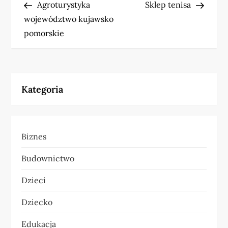
Post
Post
Agroturystyka
Sklep tenisa
a
województwo kujawsko
w
pomorskie
i
g
Kategoria
a
c
Biznes
j
Budownictwo
a
Dzieci
w
Dziecko
p
Edukacja