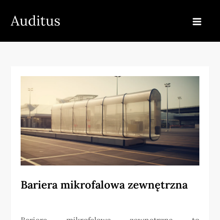
Skip
Auditus
to
content
Bariera mikrofalowa zewnętrzna
Bariera mikrofalowa zewnętrzna to