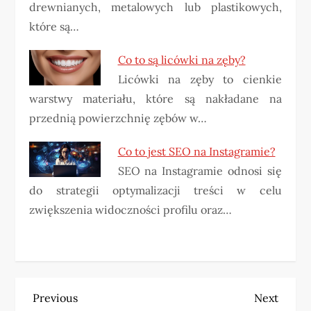
drewnianych, metalowych lub plastikowych,
które są…
Co to są licówki na zęby?
Licówki na zęby to cienkie
warstwy materiału, które są nakładane na
przednią powierzchnię zębów w…
Co to jest SEO na Instagramie?
SEO na Instagramie odnosi się
do strategii optymalizacji treści w celu
zwiększenia widoczności profilu oraz…
N
Previous
Next
Previous
Next