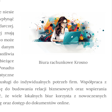
 niesie
wpłynąć
arczej.
j znają
 co może
w danym
ożliwia
ieżące
Biura rachunkowe Krosno
Ponadto
styczne
 usługi do indywidualnych potrzeb firm. Współpraca z
ę do budowania relacji biznesowych oraz wspierania
ć, że wiele lokalnych biur korzysta z nowoczesnych
cę oraz dostęp do dokumentów online.