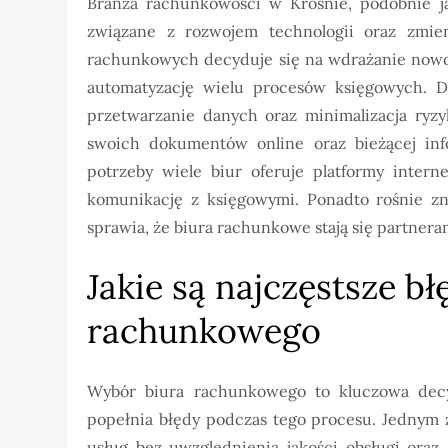
Branża rachunkowości w Krośnie, podobnie j
związane z rozwojem technologii oraz zmien
rachunkowych decyduje się na wdrażanie nowo
automatyzację wielu procesów księgowych. Dz
przetwarzanie danych oraz minimalizacja ryzy
swoich dokumentów online oraz bieżącej inf
potrzeby wiele biur oferuje platformy inte
komunikację z księgowymi. Ponadto rośnie z
sprawia, że biura rachunkowe stają się partnera
Jakie są najczęstsze b
rachunkowego
Wybór biura rachunkowego to kluczowa decyz
popełnia błędy podczas tego procesu. Jednym z
usług bez uwzględnienia jakości obsługi ora