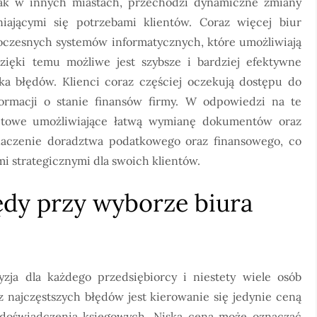
ak w innych miastach, przechodzi dynamiczne zmiany
iającymi się potrzebami klientów. Coraz więcej biur
czesnych systemów informatycznych, które umożliwiają
ięki temu możliwe jest szybsze i bardziej efektywne
ka błędów. Klienci coraz częściej oczekują dostępu do
ormacji o stanie finansów firmy. W odpowiedzi na te
rnetowe umożliwiające łatwą wymianę dokumentów oraz
naczenie doradztwa podatkowego oraz finansowego, co
mi strategicznymi dla swoich klientów.
łędy przy wyborze biura
ja dla każdego przedsiębiorcy i niestety wiele osób
 najczęstszych błędów jest kierowanie się jedynie ceną
z doświadczenia księgowych. Niska cena może oznaczać