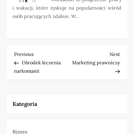
i wakacji, które zyskuje na popularności wśród
osób pracujących zdalnie. W…
N
Previous
Next
Previous
Next
Post
Post
Ośrodek leczenia
Marketing prawniczy
a
narkomanii
w
i
Kategoria
g
a
Biznes