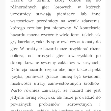
różnorodnych gier losowych, w których
uczestnicy stawiają pieniądze lub inne
wartościowe przedmioty na wynik zdarzenia,
którego rezultat jest niepewny. W kontekście
hazardu można wyróżnić wiele form, takich jak
gry karciane, zakłady sportowe czy automaty do
gier. W praktyce hazard może przybierać różne
oblicza, od prostych gier towarzyskich po
skomplikowane systemy zakładów w kasynach.
Definicja hazardu często obejmuje także aspekt
ryzyka, ponieważ gracze muszą być świadomi
możliwości utraty zainwestowanych środków.
Warto również zauważyć, że hazard nie jest
jedynie formą rozrywki, ale może prowadzić do
poważnych problemów zdrowotnych i
społecznych, takich jak uzależnienie od gier