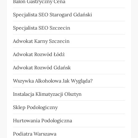
Balon Gastryczny Cena
Specjalista SEO Starogard Gdański
Specjalista SEO Szczecin
Adwokat Karny Szczecin
Adwokat Rozwód Łódź
Adwokat Rozwód Gdańsk
Wszywka Alkoholowa Jak Wygląda?
Instalacja Klimatyzacji Olsztyn
Sklep Podologiczny
Hurtowania Podologiczna
Podiatra Warszawa