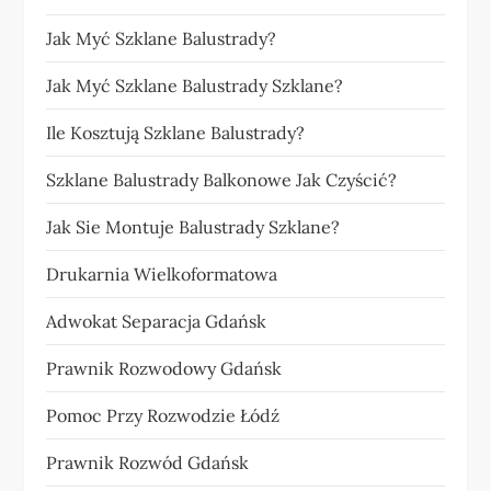
Jak Myć Szklane Balustrady?
Jak Myć Szklane Balustrady Szklane?
Ile Kosztują Szklane Balustrady?
Szklane Balustrady Balkonowe Jak Czyścić?
Jak Sie Montuje Balustrady Szklane?
Drukarnia Wielkoformatowa
Adwokat Separacja Gdańsk
Prawnik Rozwodowy Gdańsk
Pomoc Przy Rozwodzie Łódź
Prawnik Rozwód Gdańsk