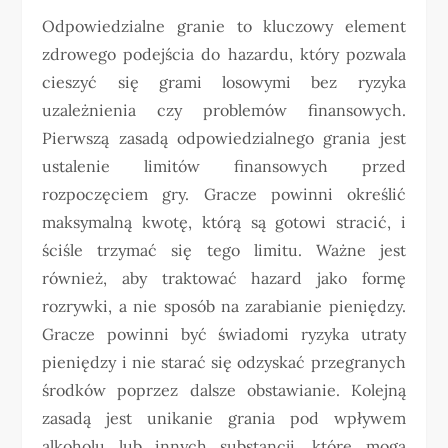
Odpowiedzialne granie to kluczowy element
zdrowego podejścia do hazardu, który pozwala
cieszyć się grami losowymi bez ryzyka
uzależnienia czy problemów finansowych.
Pierwszą zasadą odpowiedzialnego grania jest
ustalenie limitów finansowych przed
rozpoczęciem gry. Gracze powinni określić
maksymalną kwotę, którą są gotowi stracić, i
ściśle trzymać się tego limitu. Ważne jest
również, aby traktować hazard jako formę
rozrywki, a nie sposób na zarabianie pieniędzy.
Gracze powinni być świadomi ryzyka utraty
pieniędzy i nie starać się odzyskać przegranych
środków poprzez dalsze obstawianie. Kolejną
zasadą jest unikanie grania pod wpływem
alkoholu lub innych substancji, które mogą