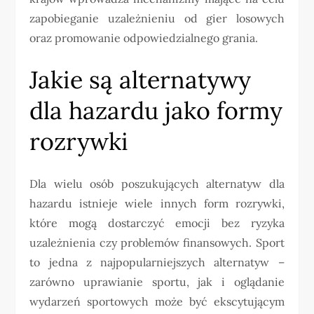
zapobieganie uzależnieniu od gier losowych
oraz promowanie odpowiedzialnego grania.
Jakie są alternatywy
dla hazardu jako formy
rozrywki
Dla wielu osób poszukujących alternatyw dla
hazardu istnieje wiele innych form rozrywki,
które mogą dostarczyć emocji bez ryzyka
uzależnienia czy problemów finansowych. Sport
to jedna z najpopularniejszych alternatyw –
zarówno uprawianie sportu, jak i oglądanie
wydarzeń sportowych może być ekscytującym