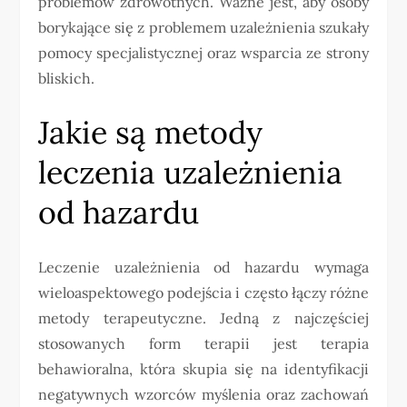
problemów zdrowotnych. Ważne jest, aby osoby
borykające się z problemem uzależnienia szukały
pomocy specjalistycznej oraz wsparcia ze strony
bliskich.
Jakie są metody
leczenia uzależnienia
od hazardu
Leczenie uzależnienia od hazardu wymaga
wieloaspektowego podejścia i często łączy różne
metody terapeutyczne. Jedną z najczęściej
stosowanych form terapii jest terapia
behawioralna, która skupia się na identyfikacji
negatywnych wzorców myślenia oraz zachowań