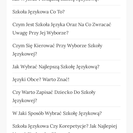
Szkoła Językowa Co To?
Czym Jest Szkoła Języka Oraz Na Co Zwracać
Uwagę Przy Jej Wyborze?
Czym Się Kierować Przy Wyborze Szkoły
Językowej?
Jak Wybrać Najlepszą Szkołę Językową?
Języki Obce? Warto Znać!
Czy Warto Zapisać Dziecko Do Szkoły
Językowej?
W Jaki Sposób Wybrać Szkołę Językową?
Szkoła Językowa Czy Korepetycje? Jak Najlepiej