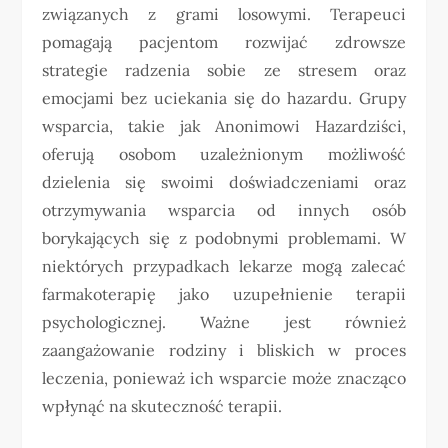
związanych z grami losowymi. Terapeuci
pomagają pacjentom rozwijać zdrowsze
strategie radzenia sobie ze stresem oraz
emocjami bez uciekania się do hazardu. Grupy
wsparcia, takie jak Anonimowi Hazardziści,
oferują osobom uzależnionym możliwość
dzielenia się swoimi doświadczeniami oraz
otrzymywania wsparcia od innych osób
borykających się z podobnymi problemami. W
niektórych przypadkach lekarze mogą zalecać
farmakoterapię jako uzupełnienie terapii
psychologicznej. Ważne jest również
zaangażowanie rodziny i bliskich w proces
leczenia, ponieważ ich wsparcie może znacząco
wpłynąć na skuteczność terapii.