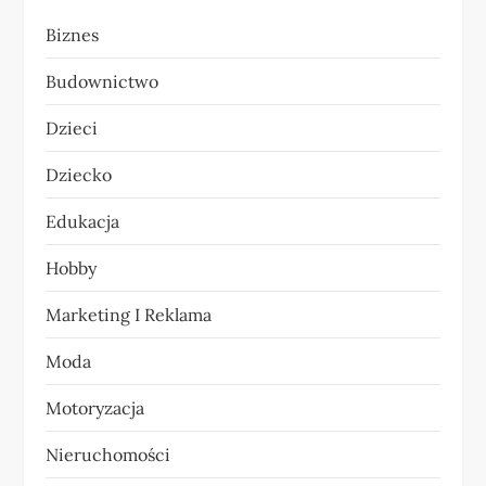
Biznes
c
Budownictwo
j
Dzieci
a
Dziecko
w
Edukacja
p
Hobby
i
Marketing I Reklama
s
Moda
u
Motoryzacja
Nieruchomości