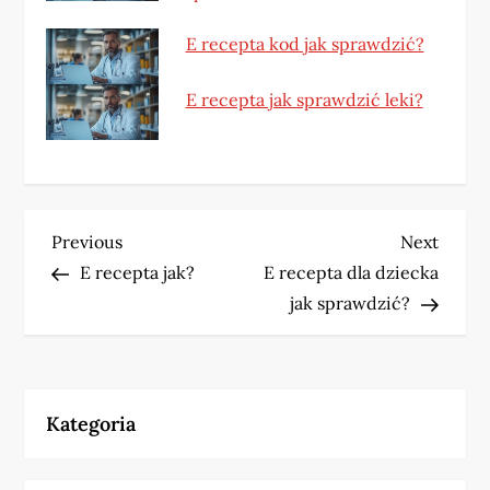
E recepta kod jak sprawdzić?
E recepta jak sprawdzić leki?
N
Previous
Next
Previous
Next
Post
Post
E recepta jak?
E recepta dla dziecka
a
jak sprawdzić?
w
i
Kategoria
g
a