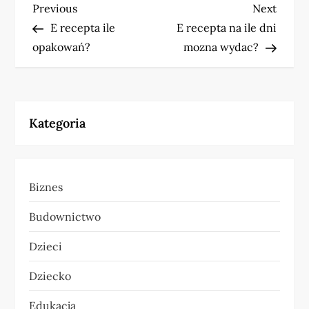
N
Previous
Next
Previous
Next
Post
Post
E recepta ile
E recepta na ile dni
a
opakowań?
mozna wydac?
w
i
Kategoria
g
a
Biznes
c
Budownictwo
j
Dzieci
a
Dziecko
w
Edukacja