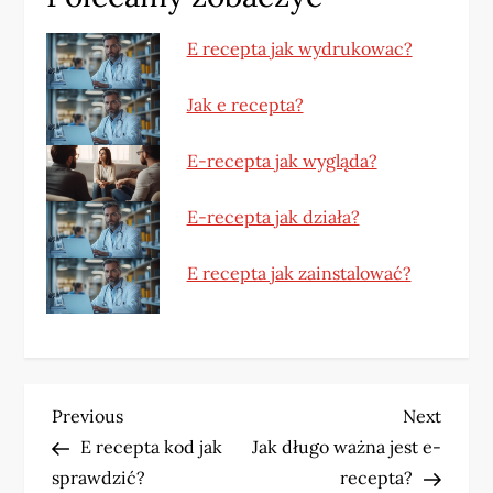
E recepta jak wydrukowac?
Jak e recepta?
E-recepta jak wygląda?
E-recepta jak działa?
E recepta jak zainstalować?
N
Previous
Next
Previous
Next
Post
Post
E recepta kod jak
Jak długo ważna jest e-
a
sprawdzić?
recepta?