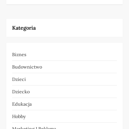
w
i
Kategoria
g
a
Biznes
c
Budownictwo
j
Dzieci
a
Dziecko
w
Edukacja
p
Hobby
i
Marketing I Reklama