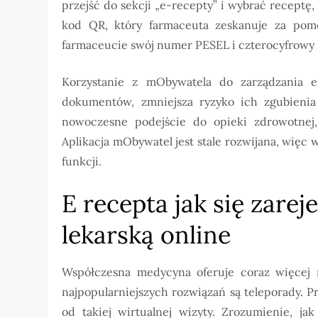
przejść do sekcji „e-recepty” i wybrać receptę,
kod QR, który farmaceuta zeskanuje za pomo
farmaceucie swój numer PESEL i czterocyfrowy k
Korzystanie z mObywatela do zarządzania e-
dokumentów, zmniejsza ryzyko ich zgubienia 
nowoczesne podejście do opieki zdrowotnej,
Aplikacja mObywatel jest stale rozwijana, więc w
funkcji.
E recepta jak się zare
lekarską online
Współczesna medycyna oferuje coraz więcej 
najpopularniejszych rozwiązań są teleporady. P
od takiej wirtualnej wizyty. Zrozumienie, ja