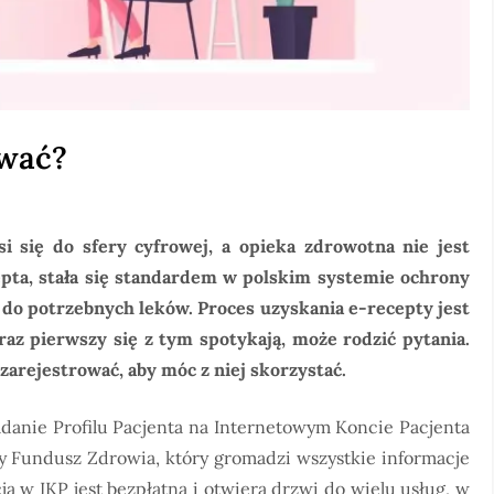
ować?
i się do sfery cyfrowej, a opieka zdrowotna nie jest
cepta, stała się standardem w polskim systemie ochrony
 do potrzebnych leków. Proces uzyskania e-recepty jest
 raz pierwszy się z tym spotykają, może rodzić pytania.
zarejestrować, aby móc z niej skorzystać.
danie Profilu Pacjenta na Internetowym Koncie Pacjenta
wy Fundusz Zdrowia, który gromadzi wszystkie informacje
ja w IKP jest bezpłatna i otwiera drzwi do wielu usług, w