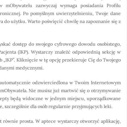
a w mObywatelu zazwyczaj wymaga posiadania Profilu
tronicznej. Po pomyślnym uwierzytelnieniu, Twoje dane
wa do użytku. Warto poświęcić chwilę na zapoznanie się z
yskać dostęp do swojego cyfrowego dowodu osobistego,
Pacjenta (IKP). Wystarczy znaleźć odpowiednią sekcję w
b „IKP”. Kliknięcie w tę opcję przekieruje Cię do Twojego
i danymi medycznymi.
a automatycznie odzwierciedlona w Twoim Internetowym
 mObywatela. Nie musisz już martwić się o otrzymywanie
cepty będą widoczne w jednym miejscu, uporządkowane
 szczególnie dla osób regularnie przyjmujących leki.
t równie prosta. W aptece wystarczy otworzyć aplikację,