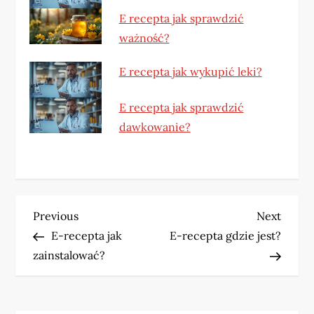
E recepta jak sprawdzić
ważność?
E recepta jak wykupić leki?
E recepta jak sprawdzić
dawkowanie?
N
Previous
Next
Previous
Next
Post
Post
E-recepta jak
E-recepta gdzie jest?
a
zainstalować?
w
i