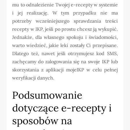
mu to odnalezienie Twojej e-recepty w systemie
i jej realizację. W tym przypadku nie ma
potrzeby wcześniejszego sprawdzania treści
recepty w IKP, jeśli po prostu chcesz ją wykupić.
Jednakże, dla własnego spokoju i świadomości,
warto wiedzieć, jakie leki zostały Ci przepisane.
Dlatego też, nawet jeśli otrzymujesz kod SMS,
zachęcamy do zalogowania się na swoje IKP lub
skorzystania z aplikacji mojeIKP w celu pełnej
weryfikacji danych.
Podsumowanie
dotyczące e-recepty i
sposobów na