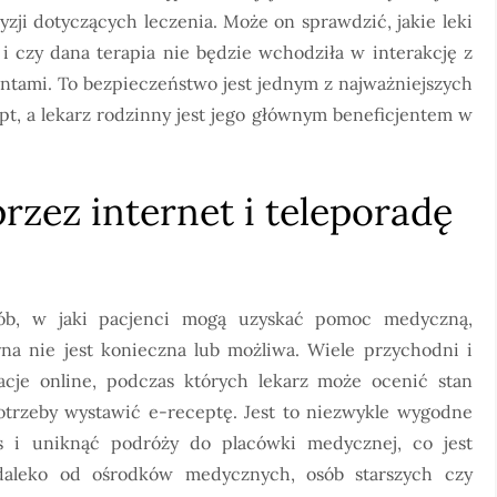
i dotyczących leczenia. Może on sprawdzić, jakie leki
i czy dana terapia nie będzie wchodziła w interakcję z
ami. To bezpieczeństwo jest jednym z najważniejszych
, a lekarz rodzinny jest jego głównym beneficjentem w
przez internet i teleporadę
osób, w jaki pacjenci mogą uzyskać pomoc medyczną,
rna nie jest konieczna lub możliwa. Wiele przychodni i
acje online, podczas których lekarz może ocenić stan
potrzeby wystawić e-receptę. Jest to niezwykle wygodne
as i uniknąć podróży do placówki medycznej, co jest
 daleko od ośrodków medycznych, osób starszych czy