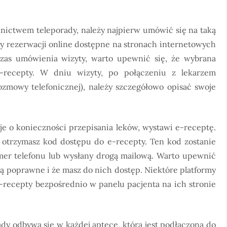
dnictwem teleporady, należy najpierw umówić się na taką
my rezerwacji online dostępne na stronach internetowych
zas umówienia wizyty, warto upewnić się, że wybrana
e-recepty. W dniu wizyty, po połączeniu z lekarzem
ozmowy telefonicznej), należy szczegółowo opisać swoje
uje o konieczności przepisania leków, wystawi e-receptę.
, otrzymasz kod dostępu do e-recepty. Ten kod zostanie
er telefonu lub wysłany drogą mailową. Warto upewnić
są poprawne i że masz do nich dostęp. Niektóre platformy
-recepty bezpośrednio w panelu pacjenta na ich stronie
ady odbywa się w każdej aptece, która jest podłączona do