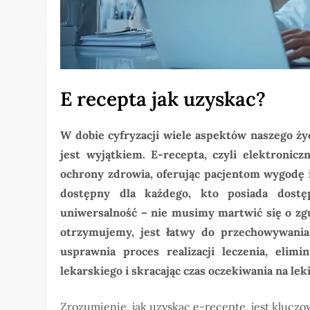
E recepta jak uzyskac?
W dobie cyfryzacji wiele aspektów naszego ży
jest wyjątkiem. E-recepta, czyli elektronic
ochrony zdrowia, oferując pacjentom wygodę i 
dostępny dla każdego, kto posiada dostę
uniwersalność – nie musimy martwić się o zg
otrzymujemy, jest łatwy do przechowywania 
usprawnia proces realizacji leczenia, elim
lekarskiego i skracając czas oczekiwania na leki
Zrozumienie, jak uzyskac e-receptę, jest kluczo