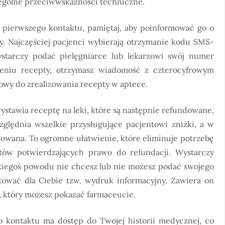
czególne przeciwwskazności techniczne.
a pierwszego kontaktu, pamiętaj, aby poinformować go o
y. Najczęściej pacjenci wybierają otrzymanie kodu SMS-
ystarczy podać pielęgniarce lub lekarzowi swój numer
ieniu recepty, otrzymasz wiadomość z czterocyfrowym
wy do zrealizowania recepty w aptece.
stawia receptę na leki, które są następnie refundowane,
zględnia wszelkie przysługujące pacjentowi zniżki, a w
gowana. To ogromne ułatwienie, które eliminuje potrzebę
ów potwierdzających prawo do refundacji. Wystarczy
jakiegoś powodu nie chcesz lub nie możesz podać swojego
ować dla Ciebie tzw. wydruk informacyjny. Zawiera on
, który możesz pokazać farmaceucie.
o kontaktu ma dostęp do Twojej historii medycznej, co