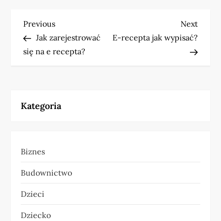
N
Previous
Next
Previous
Next
Post
Post
Jak zarejestrować
E-recepta jak wypisać?
a
się na e recepta?
w
i
Kategoria
g
a
Biznes
c
Budownictwo
j
Dzieci
a
Dziecko