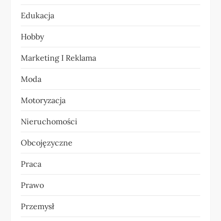
w
Edukacja
p
Hobby
i
Marketing I Reklama
s
Moda
u
Motoryzacja
Nieruchomości
Obcojęzyczne
Praca
Prawo
Przemysł