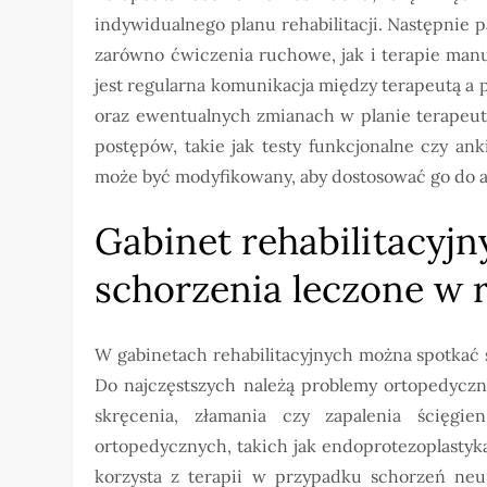
indywidualnego planu rehabilitacji. Następnie
zarówno ćwiczenia ruchowe, jak i terapie manu
jest regularna komunikacja między terapeutą a
oraz ewentualnych zmianach w planie terapeut
postępów, takie jak testy funkcjonalne czy an
może być modyfikowany, aby dostosować go do a
Gabinet rehabilitacyjny
schorzenia leczone w r
W gabinetach rehabilitacyjnych można spotkać 
Do najczęstszych należą problemy ortopedyczn
skręcenia, złamania czy zapalenia ścięgien
ortopedycznych, takich jak endoprotezoplasty
korzysta z terapii w przypadku schorzeń neu