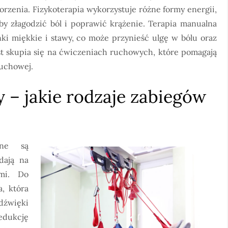
orzenia. Fizykoterapia wykorzystuje różne formy energii,
aby złagodzić ból i poprawić krążenie. Terapia manualna
ki miękkie i stawy, co może przynieść ulgę w bólu oraz
st skupia się na ćwiczeniach ruchowych, które pomagają
ruchowej.
y – jakie rodzaje zabiegów
ane są
dają na
ami. Do
a, która
adźwięki
edukcję