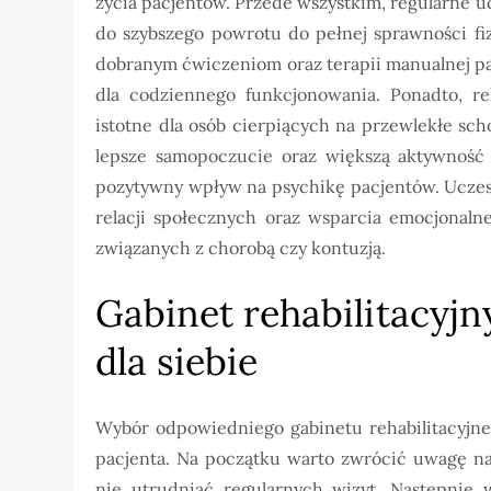
życia pacjentów. Przede wszystkim, regularne u
do szybszego powrotu do pełnej sprawności fi
dobranym ćwiczeniom oraz terapii manualnej pa
dla codziennego funkcjonowania. Ponadto, reh
istotne dla osób cierpiących na przewlekłe sc
lepsze samopoczucie oraz większą aktywność 
pozytywny wpływ na psychikę pacjentów. Uczes
relacji społecznych oraz wsparcia emocjonal
związanych z chorobą czy kontuzją.
Gabinet rehabilitacyj
dla siebie
Wybór odpowiedniego gabinetu rehabilitacyjneg
pacjenta. Na początku warto zwrócić uwagę na 
nie utrudniać regularnych wizyt. Następnie 