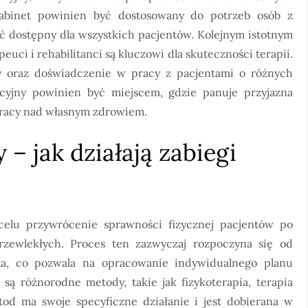
abinet powinien być dostosowany do potrzeb osób z
ć dostępny dla wszystkich pacjentów. Kolejnym istotnym
uci i rehabilitanci są kluczowi dla skuteczności terapii.
y oraz doświadczenie w pracy z pacjentami o różnych
acyjny powinien być miejscem, gdzie panuje przyjazna
 pracy nad własnym zdrowiem.
 – jak działają zabiegi
 celu przywrócenie sprawności fizycznej pacjentów po
zewlekłych. Proces ten zazwyczaj rozpoczyna się od
ta, co pozwala na opracowanie indywidualnego planu
są różnorodne metody, takie jak fizykoterapia, terapia
od ma swoje specyficzne działanie i jest dobierana w