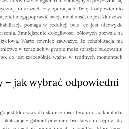
czestnictwo w zabiegach rehabilitacyjnych przyczynia się
zycznej po urazach czy operacjach. Dzięki odpowiednio
cjenci mogą poprawić swoją mobilność, co jest kluczowe
abilitacja pomaga w redukcji bólu, co jest niezwykle
horzenia. Zmniejszenie dolegliwości bólowych pozwala na
życiową. Warto również zauważyć, że rehabilitacja ma
tnictwo w terapiach w grupie może sprzyjać budowaniu
nego, co jest szczególnie ważne w trudnych momentach
ny – jak wybrać odpowiedni
o jest kluczowy dla skuteczności terapii oraz komfortu
lokalizację – gabinet powinien być łatwo dostępny, aby
warto sprawdzić opinie innych pacjentów, które mogą