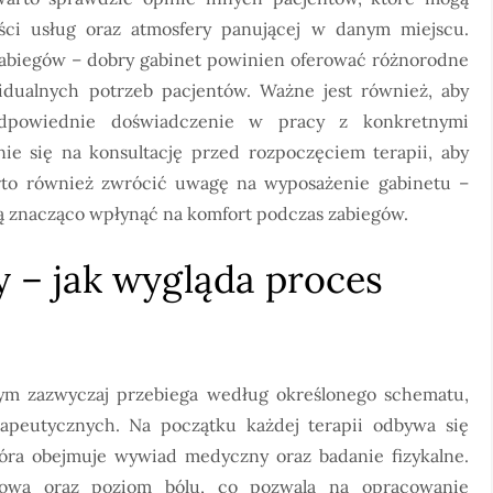
ści usług oraz atmosfery panującej w danym miejscu.
 zabiegów – dobry gabinet powinien oferować różnorodne
dualnych potrzeb pacjentów. Ważne jest również, aby
 odpowiednie doświadczenie w pracy z konkretnymi
e się na konsultację przed rozpoczęciem terapii, aby
rto również zwrócić uwagę na wyposażenie gabinetu –
ą znacząco wpłynąć na komfort podczas zabiegów.
y – jak wygląda proces
yjnym zazwyczaj przebiega według określonego schematu,
apeutycznych. Na początku każdej terapii odbywa się
óra obejmuje wywiad medyczny oraz badanie fizykalne.
niową oraz poziom bólu, co pozwala na opracowanie