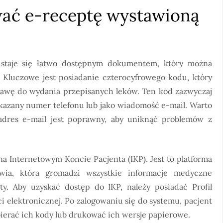
wać e-receptę wystawioną
, staje się łatwo dostępnym dokumentem, który można
. Kluczowe jest posiadanie czterocyfrowego kodu, który
awę do wydania przepisanych leków. Ten kod zazwyczaj
kazany numer telefonu lub jako wiadomość e-mail. Warto
adres e-mail jest poprawny, aby uniknąć problemów z
na Internetowym Koncie Pacjenta (IKP). Jest to platforma
ia, która gromadzi wszystkie informacje medyczne
y. Aby uzyskać dostęp do IKP, należy posiadać Profil
i elektronicznej. Po zalogowaniu się do systemu, pacjent
ierać ich kody lub drukować ich wersje papierowe.