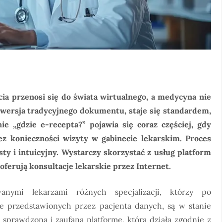
cia przenosi się do świata wirtualnego, a medycyna nie
a wersja tradycyjnego dokumentu, staje się standardem,
e „gdzie e-recepta?” pojawia się coraz częściej, gdy
z konieczności wizyty w gabinecie lekarskim. Proces
sty i intuicyjny. Wystarczy skorzystać z usług platform
oferują konsultacje lekarskie przez Internet.
anymi lekarzami różnych specjalizacji, którzy po
e przedstawionych przez pacjenta danych, są w stanie
 sprawdzoną i zaufaną platformę, która działa zgodnie z