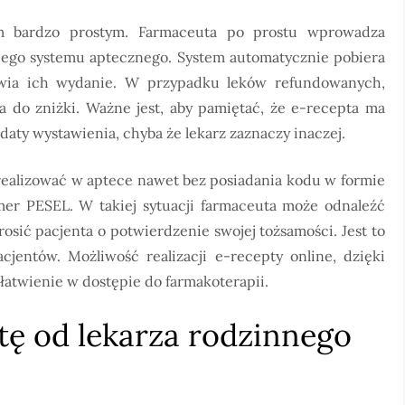
em bardzo prostym. Farmaceuta po prostu wprowadza
jego systemu aptecznego. System automatycznie pobiera
iwia ich wydanie. W przypadku leków refundowanych,
 do zniżki. Ważne jest, aby pamiętać, że e-recepta ma
daty wystawienia, chyba że lekarz zaznaczy inaczej.
realizować w aptece nawet bez posiadania kodu w formie
umer PESEL. W takiej sytuacji farmaceuta może odnaleźć
sić pacjenta o potwierdzenie swojej tożsamości. Jest to
cjentów. Możliwość realizacji e-recepty online, dzięki
atwienie w dostępie do farmakoterapii.
tę od lekarza rodzinnego