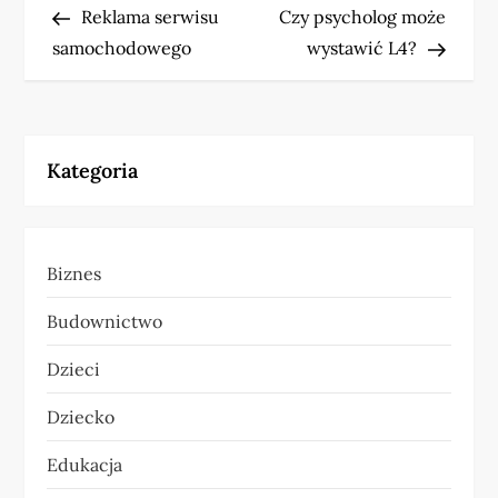
Post
Post
Reklama serwisu
Czy psycholog może
a
samochodowego
wystawić L4?
w
i
Kategoria
g
a
Biznes
c
Budownictwo
j
Dzieci
a
Dziecko
w
Edukacja
p