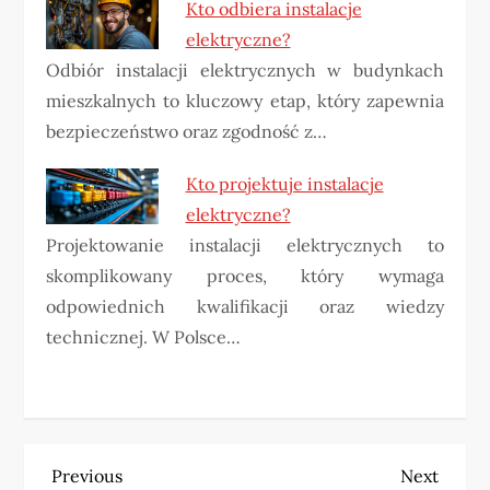
Kto odbiera instalacje
elektryczne?
Odbiór instalacji elektrycznych w budynkach
mieszkalnych to kluczowy etap, który zapewnia
bezpieczeństwo oraz zgodność z…
Kto projektuje instalacje
elektryczne?
Projektowanie instalacji elektrycznych to
skomplikowany proces, który wymaga
odpowiednich kwalifikacji oraz wiedzy
technicznej. W Polsce…
N
Previous
Next
Previous
Next