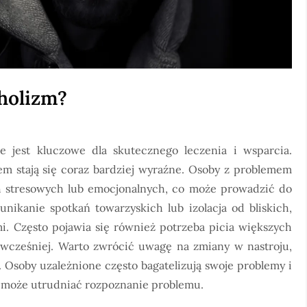
oholizm?
 jest kluczowe dla skutecznego leczenia i wsparcia.
em stają się coraz bardziej wyraźne. Osoby z problemem
h stresowych lub emocjonalnych, co może prowadzić do
unikanie spotkań towarzyskich lub izolacja od bliskich,
. Często pojawia się również potrzeba picia większych
co wcześniej. Warto zwrócić uwagę na zmiany w nastroju,
 Osoby uzależnione często bagatelizują swoje problemy i
o może utrudniać rozpoznanie problemu.