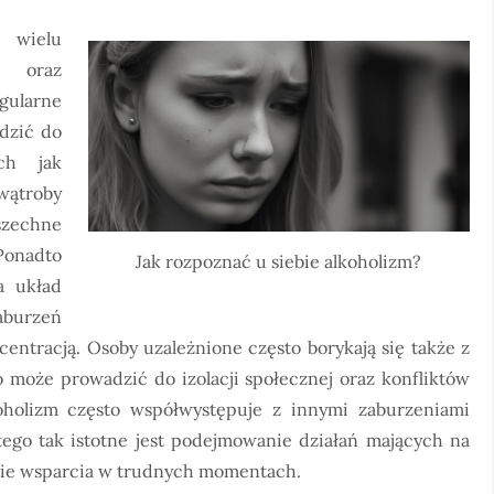
 wielu
h oraz
gularne
dzić do
ch jak
 wątroby
zechne
onadto
Jak rozpoznać u siebie alkoholizm?
a układ
burzeń
entracją. Osoby uzależnione często borykają się także z
o może prowadzić do izolacji społecznej oraz konfliktów
oholizm często współwystępuje z innymi zaburzeniami
atego tak istotne jest podejmowanie działań mających na
anie wsparcia w trudnych momentach.