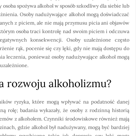
y osoba spożywa alkohol w sposób szkodliwy dla siebie lub
ależnienia. Osoby nadużywające alkohol mogą doświadczać
nych z piciem, ale nie mają przymusu picia ani objawów
 którym osoba traci kontrolę nad swoim piciem i odczuwa
egatywnych konsekwencji. Osoby uzależnione często
żenie rąk, pocenie się czy lęki, gdy nie mają dostępu do
enia leczenia, ponieważ osoby nadużywające alkohol mogą
 uzależnione.
ka rozwoju alkoholizmu?
ników ryzyka, które mogą wpływać na podatność danej
ną rolę; badania wykazały, że osoby z rodzinną historią
blemów z alkoholem. Czynniki środowiskowe również mają
zinach, gdzie alkohol był nadużywany, mogą być bardziej
oblemy psychiczne takie jak depresja czy lęki mogą