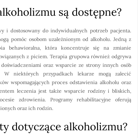
 alkoholizmu są dostępne?
wy i dostosowany do indywidualnych potrzeb pacjenta.
 mogą pomóc osobom uzależnionym od alkoholu. Jedną z
apia behawioralna, która koncentruje się na zmianie
wiązanych z piciem. Terapia grupowa również odgrywa
ię doświadczeniami oraz wsparcie ze strony innych osób
. W niektórych przypadkach lekarze mogą zalecić
eków wspomagających proces odstawienia alkoholu oraz
tem leczenia jest także wsparcie rodziny i bliskich,
esie zdrowienia. Programy rehabilitacyjne oferują
ionych oraz ich rodzin.
ity dotyczące alkoholizmu?