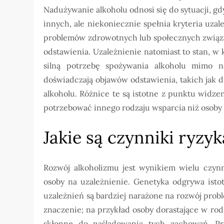
Nadużywanie alkoholu odnosi się do sytuacji, gd
innych, ale niekoniecznie spełnia kryteria uz
problemów zdrowotnych lub społecznych związa
odstawienia. Uzależnienie natomiast to stan, w
silną potrzebę spożywania alkoholu mimo n
doświadczają objawów odstawienia, takich jak dr
alkoholu. Różnice te są istotne z punktu widz
potrzebować innego rodzaju wsparcia niż osoby
Jakie są czynniki ryzy
Rozwój alkoholizmu jest wynikiem wielu czyn
osoby na uzależnienie. Genetyka odgrywa istot
uzależnień są bardziej narażone na rozwój pro
znaczenie; na przykład osoby dorastające w rod
skłonne do naśladowania tych zachowań. Pr