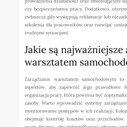
prowadzenia działalności oraz zmieniającymi 
czy bezpieczeństwa pracy. Dodatkowo, utrzym
zwłaszcza gdy występują reklamacje lub nieza
szkolenia dla pracowników oraz rozwijać umieję
trudnymi sytuacjami.
Jakie są najważniejsze
warsztatem samocho
Zarządzanie warsztatem samochodowym to 
aspektów, aby zapewnić jego prawidłowe f
organizacja pracy, która powinna być zoptymali
zasoby. Warto wprowadzić systemy zarządzani
monitorowanie postępów w ich realizacji. Kolej
obejmuje kontrolę kosztów oraz przychodów. 
swoje finanse, aby zidentyfikować obszary w