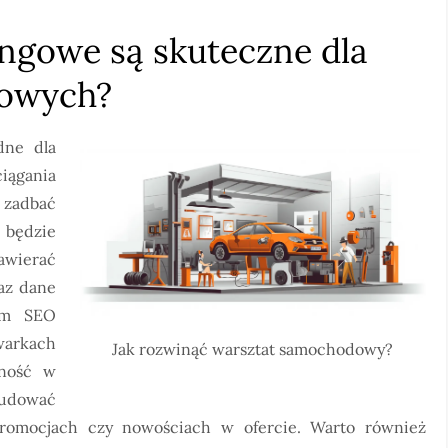
ingowe są skuteczne dla
owych?
dne dla
iągania
 zadbać
 będzie
awierać
az dane
tem SEO
warkach
Jak rozwinąć warsztat samochodowy?
wność w
budować
promocjach czy nowościach w ofercie. Warto również