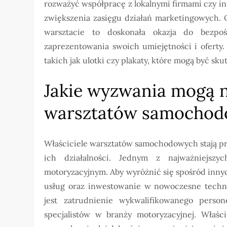
rozważyć współpracę z lokalnymi firmami czy i
zwiększenia zasięgu działań marketingowych. 
warsztacie to doskonała okazja do bezpoś
zaprezentowania swoich umiejętności i oferty
takich jak ulotki czy plakaty, które mogą być sk
Jakie wyzwania mogą n
warsztatów samochod
Właściciele warsztatów samochodowych stają p
ich działalności. Jednym z najważniejsz
motoryzacyjnym. Aby wyróżnić się spośród innyc
usług oraz inwestowanie w nowoczesne techno
jest zatrudnienie wykwalifikowanego pers
specjalistów w branży motoryzacyjnej. Właśc