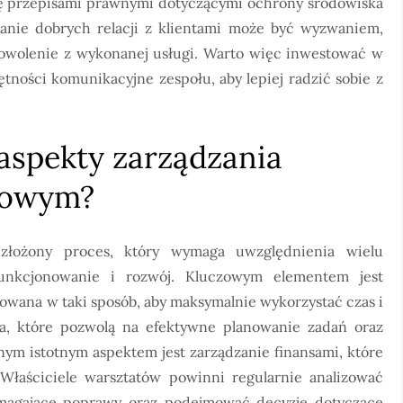
się przepisami prawnymi dotyczącymi ochrony środowiska
anie dobrych relacji z klientami może być wyzwaniem,
dowolenie z wykonanej usługi. Warto więc inwestować w
tności komunikacyjne zespołu, aby lepiej radzić sobie z
 aspekty zarządzania
dowym?
złożony proces, który wymaga uwzględnienia wielu
unkcjonowanie i rozwój. Kluczowym elementem jest
zowana w taki sposób, aby maksymalnie wykorzystać czas i
a, które pozwolą na efektywne planowanie zadań oraz
nym istotnym aspektem jest zarządzanie finansami, które
Właściciele warsztatów powinni regularnie analizować
ymagające poprawy oraz podejmować decyzje dotyczące