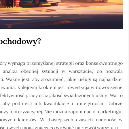
mochodowy?
óry wymaga przemyślanej strategii oraz konsekwentnego
 analiza obecnej sytuacji w warsztacie, co pozwala
i. Ważne jest, aby zrozumieć, jakie usługi są najbardziej
ekiwania. Kolejnym krokiem jest inwestycja w nowoczesne
efektywność pracy oraz jakość świadczonych usług. Warto
aby podnieść ich kwalifikacje i umiejętności. Dobrze
ranży motoryzacyjnej. Nie można zapominać o marketingu,
nowych klientów. W dzisiejszych czasach obecność w
ościowych mogą znacząco wpłynąć na rozwój warsztatu.