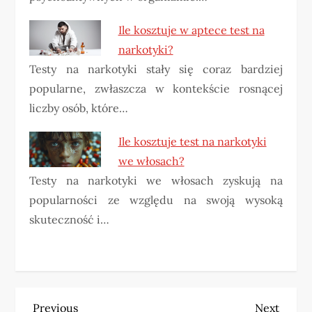
Ile kosztuje w aptece test na
narkotyki?
Testy na narkotyki stały się coraz bardziej
popularne, zwłaszcza w kontekście rosnącej
liczby osób, które…
Ile kosztuje test na narkotyki
we włosach?
Testy na narkotyki we włosach zyskują na
popularności ze względu na swoją wysoką
skuteczność i…
Previous
Next
Previous
Next