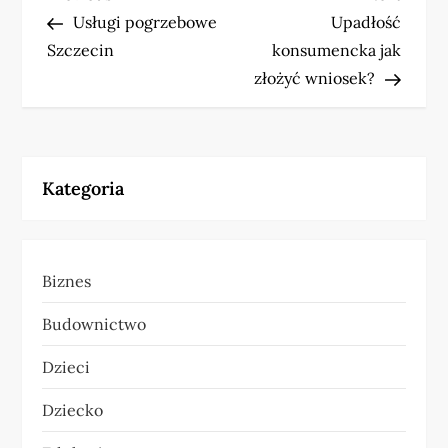
N
Post
Post
Usługi pogrzebowe
Upadłość
a
Szczecin
konsumencka jak
w
złożyć wniosek?
i
g
Kategoria
a
c
Biznes
j
Budownictwo
a
Dzieci
w
Dziecko
p