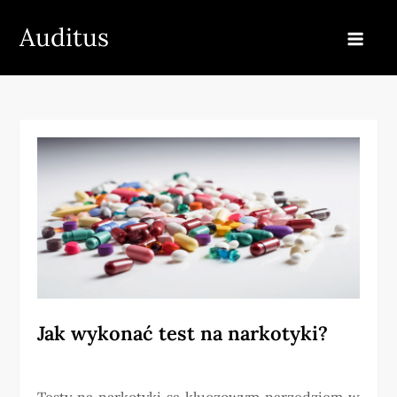
Skip
Auditus
to
content
Jak wykonać test na narkotyki?
Testy na narkotyki są kluczowym narzędziem w