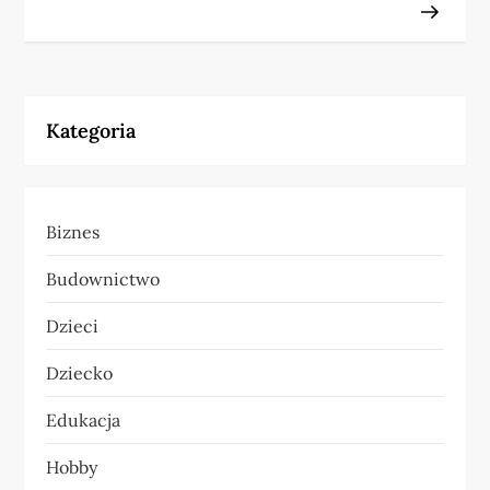
w
i
g
Kategoria
a
c
Biznes
j
Budownictwo
a
Dzieci
w
Dziecko
p
Edukacja
i
Hobby