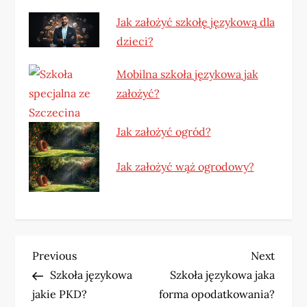
Jak założyć szkołę językową dla
dzieci?
Mobilna szkoła językowa jak
założyć?
Jak założyć ogród?
Jak założyć wąż ogrodowy?
N
Previous
Next
Previous
Next
Post
Post
Szkoła językowa
Szkoła językowa jaka
a
jakie PKD?
forma opodatkowania?