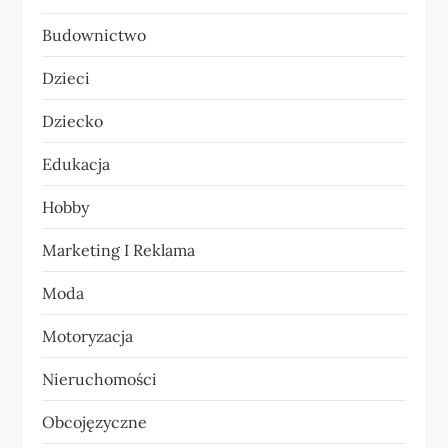
j
Budownictwo
a
Dzieci
w
Dziecko
p
Edukacja
i
Hobby
s
Marketing I Reklama
u
Moda
Motoryzacja
Nieruchomości
Obcojęzyczne