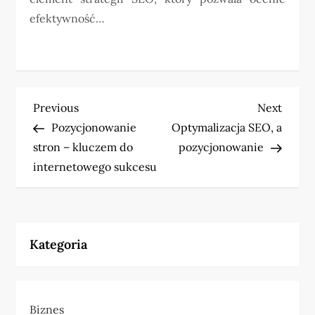
efektywność…
N
Previous
Next
Previous
Next
Post
Post
Pozycjonowanie
Optymalizacja SEO, a
a
stron – kluczem do
pozycjonowanie
w
internetowego sukcesu
i
g
Kategoria
a
c
Biznes