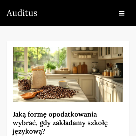
Skip
Auditus
to
content
Jaką formę opodatkowania
wybrać, gdy zakładamy szkołę
językową?