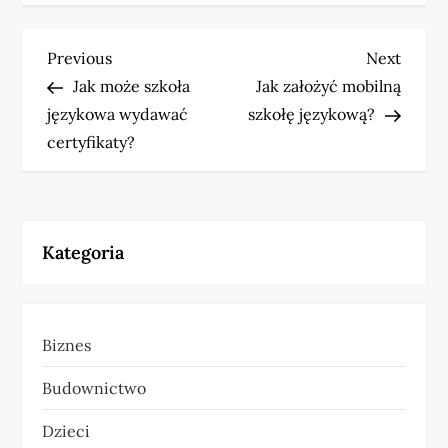
N
Previous
Next
Previous
Next
Post
Post
Jak może szkoła
Jak założyć mobilną
a
językowa wydawać
szkołę językową?
w
certyfikaty?
i
g
Kategoria
a
c
Biznes
j
Budownictwo
a
Dzieci