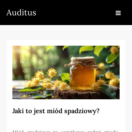
Skip
Auditus
to
content
Jaki to jest miód spadziowy?
Miód spadziowy to wyjątkowy rodzaj miodu,