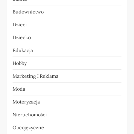
c
Budownictwo
j
Dzieci
a
Dziecko
w
Edukacja
p
Hobby
i
Marketing I Reklama
s
Moda
u
Motoryzacja
Nieruchomości
Obcojęzyczne