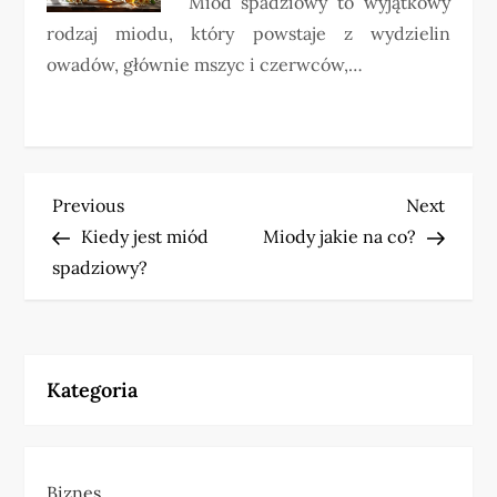
Miód spadziowy to wyjątkowy
rodzaj miodu, który powstaje z wydzielin
owadów, głównie mszyc i czerwców,…
N
Previous
Next
Previous
Next
Post
Post
Kiedy jest miód
Miody jakie na co?
a
spadziowy?
w
i
Kategoria
g
a
Biznes