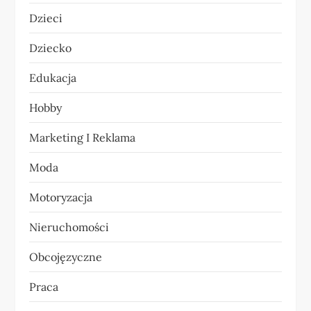
Dzieci
a
Dziecko
w
Edukacja
p
Hobby
i
Marketing I Reklama
s
Moda
u
Motoryzacja
Nieruchomości
Obcojęzyczne
Praca