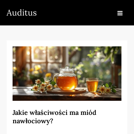
Skip
Auditus
to
content
Jakie właściwości ma miód
nawłociowy?