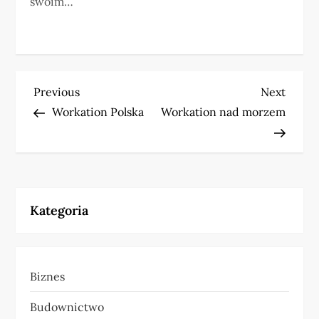
swoim…
N
Previous
Next
Previous
Next
Post
Post
Workation Polska
Workation nad morzem
a
w
i
Kategoria
g
a
Biznes
c
Budownictwo
j