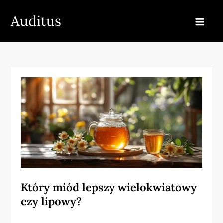
Skip
Auditus
to
content
Który miód lepszy wielokwiatowy
czy lipowy?