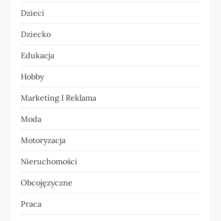
Dzieci
a
Dziecko
w
Edukacja
p
Hobby
i
Marketing I Reklama
s
Moda
u
Motoryzacja
Nieruchomości
Obcojęzyczne
Praca