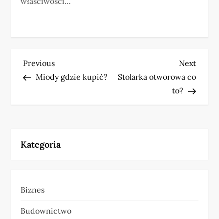
właściwości…
N
Previous
Next
Previous
Next
Post
Post
Miody gdzie kupić?
Stolarka otworowa co
a
to?
w
i
Kategoria
g
a
Biznes
c
Budownictwo
j