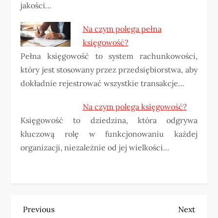
jakości…
Na czym polega pełna
księgowość?
Pełna księgowość to system rachunkowości,
który jest stosowany przez przedsiębiorstwa, aby
dokładnie rejestrować wszystkie transakcje…
Na czym polega księgowość?
Księgowość to dziedzina, która odgrywa
kluczową rolę w funkcjonowaniu każdej
organizacji, niezależnie od jej wielkości…
N
Previous
Next
Previous
Next