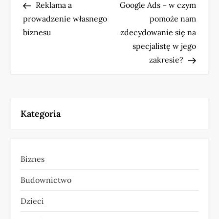
Post
Post
Reklama a
Google Ads – w czym
a
prowadzenie własnego
pomoże nam
w
biznesu
zdecydowanie się na
specjalistę w jego
i
zakresie?
g
a
Kategoria
c
j
Biznes
a
Budownictwo
w
Dzieci
p