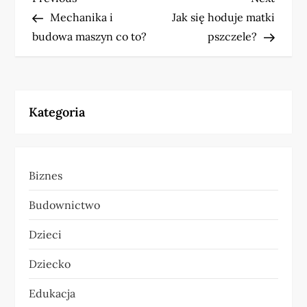
N
Post
Post
Mechanika i
Jak się hoduje matki
a
budowa maszyn co to?
pszczele?
w
i
Kategoria
g
a
Biznes
c
Budownictwo
j
Dzieci
a
Dziecko
w
Edukacja
p