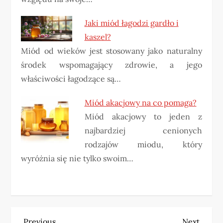
Jaki miód łagodzi gardło i
kaszel?
Miód od wieków jest stosowany jako naturalny
środek wspomagający zdrowie, a jego
właściwości łagodzące są…
Miód akacjowy na co pomaga?
Miód akacjowy to jeden z
najbardziej cenionych
rodzajów miodu, który
wyróżnia się nie tylko swoim…
Previous
Next
Previous
Next