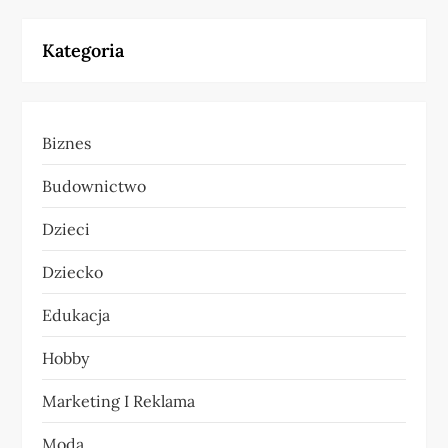
g
Kategoria
a
c
Biznes
j
Budownictwo
a
Dzieci
w
Dziecko
p
Edukacja
i
Hobby
s
Marketing I Reklama
u
Moda