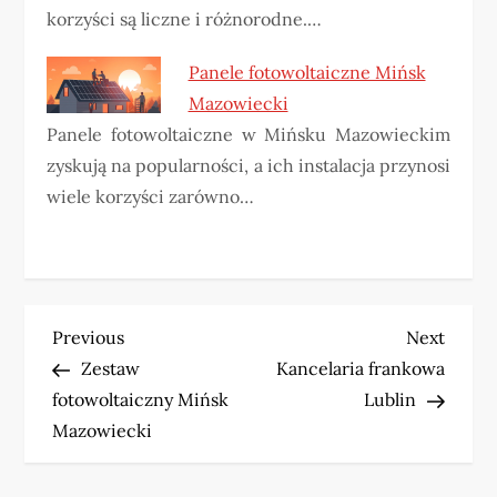
korzyści są liczne i różnorodne.…
Panele fotowoltaiczne Mińsk
Mazowiecki
Panele fotowoltaiczne w Mińsku Mazowieckim
zyskują na popularności, a ich instalacja przynosi
wiele korzyści zarówno…
N
Previous
Next
Previous
Next
Post
Post
Zestaw
Kancelaria frankowa
a
fotowoltaiczny Mińsk
Lublin
w
Mazowiecki
i