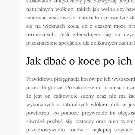
stosowanie zmiękczaczy jest zazwyczaj bezpie
naturalnych włókien, takich jak wełna czy ba
zmieniać właściwości materiału i prowadzić d
się na włóknach koca, co z czasem może pro
termicznych. Jeśli zdecydujesz się na uży
przeznaczone specjalnie dla delikatnych tkanin 
Jak dbać o koce po ic
Prawidłowa pielęgnacja koców po ich wysuszeniu
przez długi czas. Po zakończeniu procesu susz
że jest on całkowicie suchy oraz nie ma ż
wykonanych z naturalnych włókien dobrze jest
powietrzu, co pomoże przywrócić im objętoś
również pozbyć się roztoczy oraz nieprzyje
przechowywaniu koców – najlepiej trzymać 