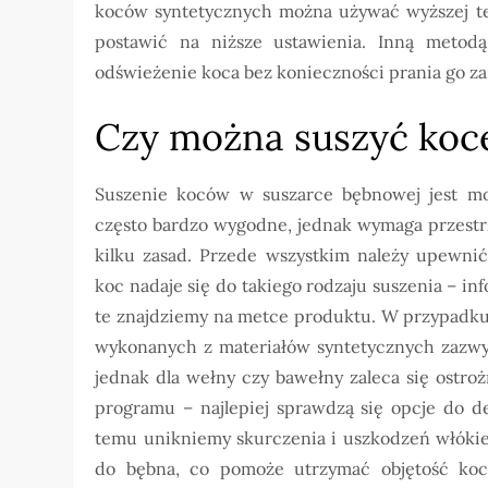
koców syntetycznych można używać wyższej tem
postawić na niższe ustawienia. Inną metodą
odświeżenie koca bez konieczności prania go z
Czy można suszyć koc
Suszenie koców w suszarce bębnowej jest mo
często bardzo wygodne, jednak wymaga przestr
kilku zasad. Przede wszystkim należy upewnić 
koc nadaje się do takiego rodzaju suszenia – in
te znajdziemy na metce produktu. W przypadk
wykonanych z materiałów syntetycznych zazwy
jednak dla wełny czy bawełny zaleca się ostr
programu – najlepiej sprawdzą się opcje do d
temu unikniemy skurczenia i uszkodzeń włókie
do bębna, co pomoże utrzymać objętość koca