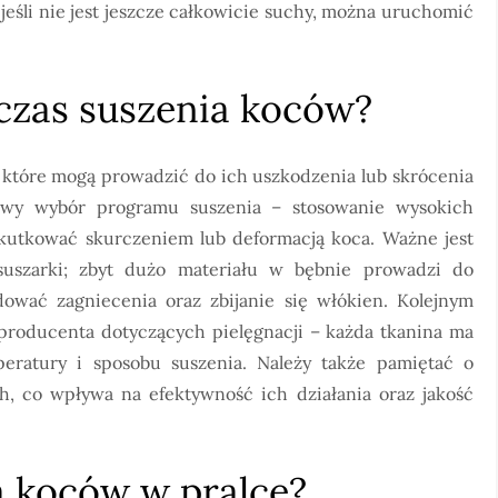
jeśli nie jest jeszcze całkowicie suchy, można uruchomić
dczas suszenia koców?
, które mogą prowadzić do ich uszkodzenia lub skrócenia
ciwy wybór programu suszenia – stosowanie wysokich
kutkować skurczeniem lub deformacją koca. Ważne jest
suszarki; zbyt dużo materiału w bębnie prowadzi do
wać zagniecenia oraz zbijanie się włókien. Kolejnym
 producenta dotyczących pielęgnacji – każda tkanina ma
eratury i sposobu suszenia. Należy także pamiętać o
h, co wpływa na efektywność ich działania oraz jakość
ia koców w pralce?