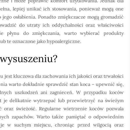
czne i może poprawić komfort użytkowania. Jednak dla
wełna, lepiej unikać ich stosowania, ponieważ mogą one
o jego osłabienia. Ponadto zmiękczacze mogą gromadzić
wadzić do utraty ich oddychalności oraz właściwości
cie płynu do zmiękczania, warto wybierać produkty
lub te oznaczone jako hypoalergiczne.
h wysuszeniu?
 jest kluczowa dla zachowania ich jakości oraz trwałości
enia warto dokładnie sprawdzić stan koca – upewnić się,
adnych uszkodzeń ani zagnieceń. W przypadku koców
 je delikatnie wytrzepać lub przewietrzyć na świeżym
ć oraz świeżość. Regularne wietrzenie koców pozwala
mnych zapachów. Warto także pamiętać o odpowiednim
je w suchym miejscu, chroniąc przed wilgocią oraz