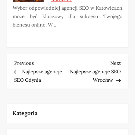
Wybór odpowiedniej agencji SEO w Katowicach
może być kluczowy dla sukcesu Twojego
biznesu online. W…
N
Previous
Next
Previous
Next
Post
Post
Najlepsze agencje
Najlepsze agencje SEO
a
SEO Gdynia
Wrocław
w
i
Kategoria
g
a