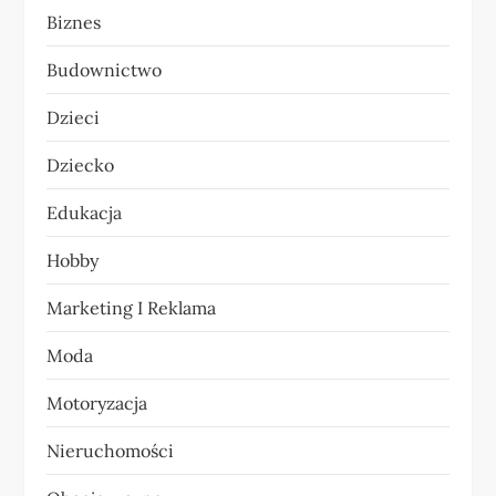
Biznes
c
Budownictwo
j
Dzieci
a
Dziecko
w
Edukacja
p
Hobby
i
Marketing I Reklama
s
Moda
u
Motoryzacja
Nieruchomości