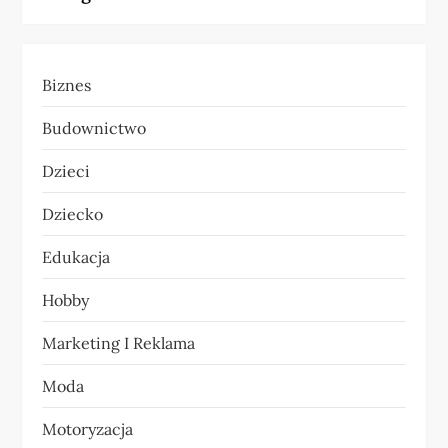
g
a
Biznes
c
Budownictwo
j
Dzieci
a
Dziecko
w
Edukacja
p
Hobby
i
Marketing I Reklama
s
Moda
u
Motoryzacja