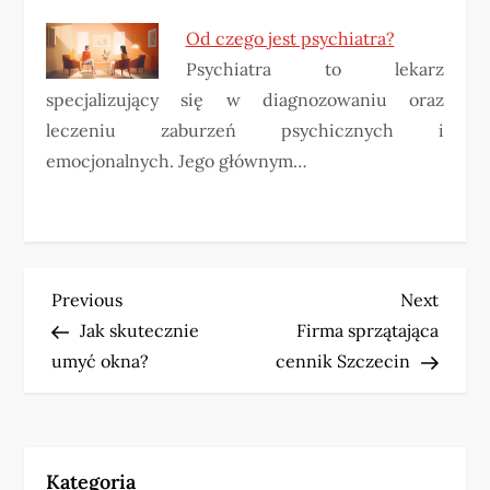
Od czego jest psychiatra?
Psychiatra to lekarz
specjalizujący się w diagnozowaniu oraz
leczeniu zaburzeń psychicznych i
emocjonalnych. Jego głównym…
N
Previous
Next
Previous
Next
Post
Post
Jak skutecznie
Firma sprzątająca
a
umyć okna?
cennik Szczecin
w
i
Kategoria