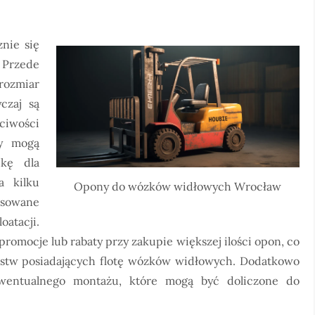
nie się
 Przede
rozmiar
czaj są
ciwości
ny mogą
ukę dla
a kilku
Opony do wózków widłowych Wrocław
sowane
oatacji.
promocje lub rabaty przy zakupie większej ilości opon, co
rstw posiadających flotę wózków widłowych. Dodatkowo
ewentualnego montażu, które mogą być doliczone do