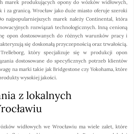
ch marek produkujących opony do wózków widłowych,
k i za granicą. Wrocław jako duże miasto oferuje szeroki
najpopularniejszych marek należy Continental, która
innowacyjnych rozwiązań technologicznych. Inną cenioną
gamę opon dostosowanych do różnych warunków pracy i
kteryzują się doskonałą przyczepnością oraz trwałością.
elleborg, który specjalizuje się w produkcji opon
ązania dostosowane do specyficznych potrzeb klientów
agę na marki takie jak Bridgestone czy Yokohama, które
produkty wysokiej jakości.
ania z lokalnych
rocławiu
wózków widłowych we Wrocławiu ma wiele zalet, które