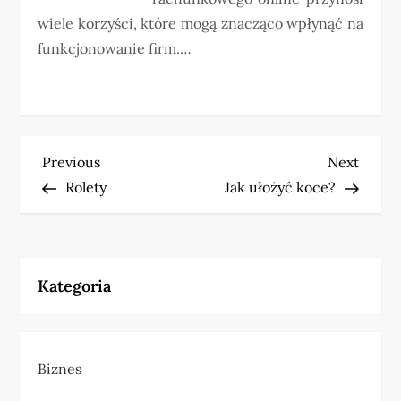
wiele korzyści, które mogą znacząco wpłynąć na
funkcjonowanie firm.…
N
Previous
Next
Previous
Next
Post
Post
Rolety
Jak ułożyć koce?
a
w
i
Kategoria
g
a
Biznes