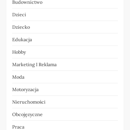
c
Budownictwo
j
Dzieci
a
Dziecko
w
Edukacja
p
Hobby
i
Marketing I Reklama
s
Moda
u
Motoryzacja
Nieruchomości
Obcojęzyczne
Praca