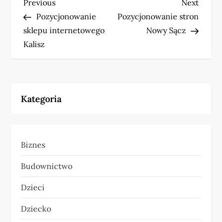
N
Previous
Next
Previous
Next
Post
Post
Pozycjonowanie
Pozycjonowanie stron
a
sklepu internetowego
Nowy Sącz
w
Kalisz
i
g
Kategoria
a
c
Biznes
j
Budownictwo
a
Dzieci
w
Dziecko