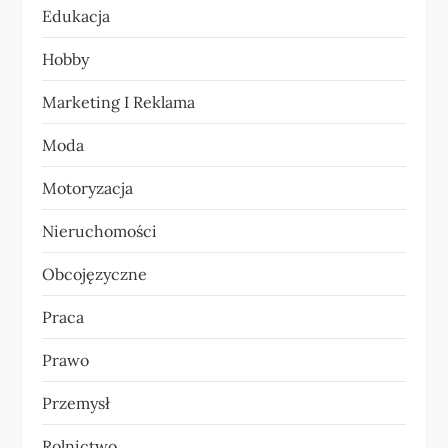
p
Edukacja
i
Hobby
s
Marketing I Reklama
u
Moda
Motoryzacja
Nieruchomości
Obcojęzyczne
Praca
Prawo
Przemysł
Rolnictwo