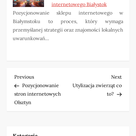
internetowego Białystok
Pozycjonowanie sklepu internetowego w
Białymstoku to proces, który wymaga
przemyślanej strategii oraz znajomości lokalnych
uwarunkowań…
N
Previous
Next
Previous
Next
Post
Post
Pozycjonowanie
Utylizacja zwierząt co
a
stron internetowych
to?
w
Olsztyn
i
g
Kategoria