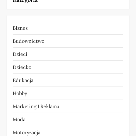
a
c
Biznes
j
Budownictwo
a
Dzieci
w
Dziecko
p
Edukacja
i
Hobby
s
Marketing I Reklama
u
Moda
Motoryzacja