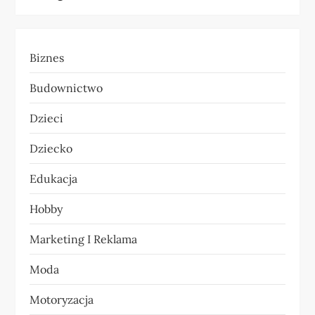
g
a
Biznes
c
Budownictwo
j
Dzieci
a
Dziecko
w
Edukacja
p
Hobby
i
Marketing I Reklama
s
Moda
u
Motoryzacja