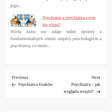
jego…
Psycholog a psychiatra czym
się różni?
Wielu ludzi nie zdaje sobie sprawy z
fundamentalnych różnic między psychologiem a
psychiatrą, co może…
N
Previous
Next
Previous
Next
Post
Post
Psychiatra Kraków
Psychiatra – jak
a
wygląda wizyta?
w
i