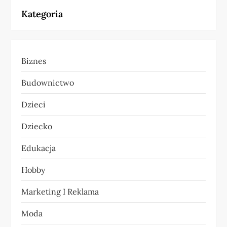
Kategoria
g
a
Biznes
c
Budownictwo
j
Dzieci
a
Dziecko
w
Edukacja
p
Hobby
i
Marketing I Reklama
s
Moda
u