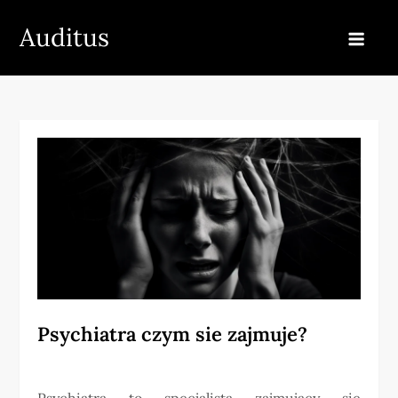
Skip
Auditus
to
content
Psychiatra czym sie zajmuje?
Psychiatra to specjalista zajmujący się