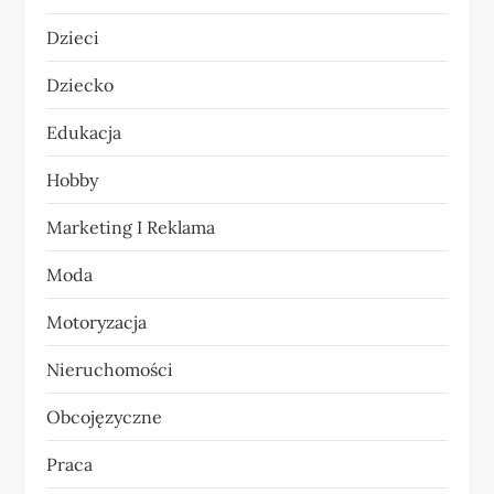
j
Dzieci
a
Dziecko
w
Edukacja
p
Hobby
i
Marketing I Reklama
s
Moda
u
Motoryzacja
Nieruchomości
Obcojęzyczne
Praca