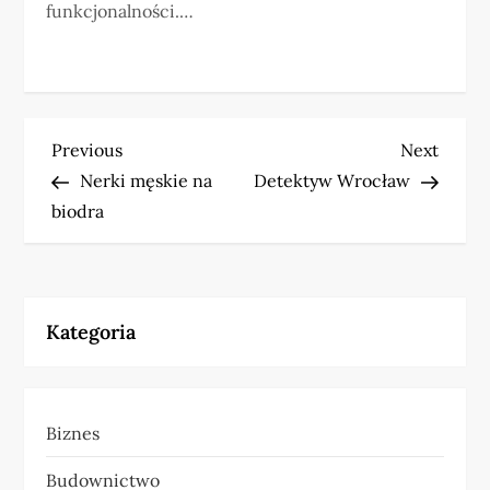
funkcjonalności.…
N
Previous
Next
Previous
Next
Post
Post
Nerki męskie na
Detektyw Wrocław
a
biodra
w
i
Kategoria
g
a
Biznes
c
Budownictwo