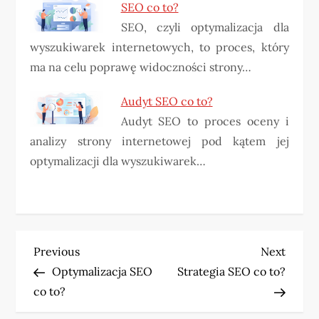
SEO co to?
SEO, czyli optymalizacja dla
wyszukiwarek internetowych, to proces, który
ma na celu poprawę widoczności strony…
Audyt SEO co to?
Audyt SEO to proces oceny i
analizy strony internetowej pod kątem jej
optymalizacji dla wyszukiwarek…
N
Previous
Next
Previous
Next
Post
Post
Optymalizacja SEO
Strategia SEO co to?
a
co to?
w