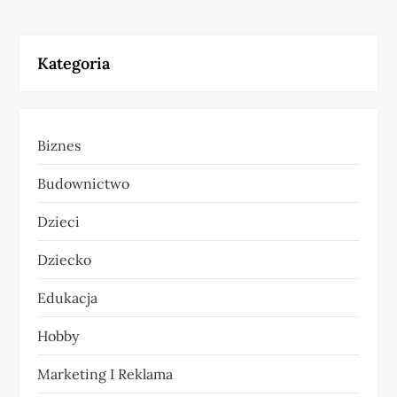
i
Kategoria
g
a
Biznes
c
Budownictwo
j
Dzieci
a
Dziecko
w
Edukacja
p
Hobby
i
Marketing I Reklama
s