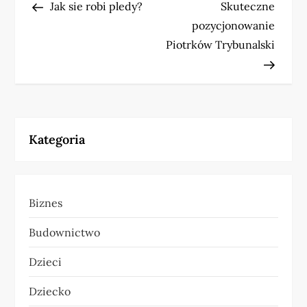
Post
Post
Jak sie robi pledy?
Skuteczne
a
pozycjonowanie
w
Piotrków Trybunalski
i
g
a
Kategoria
c
j
Biznes
a
Budownictwo
w
Dzieci
p
Dziecko