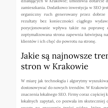
działających w Krakowie; umożliwia dotarcie 
zamieszkania. Dodatkowo inwestycja w SEO jest 
organiczny ruch generowany przez dobrze 
rezultaty bez konieczności ciągłego wyda
pozycjonowanie wpływa także na poprawę d
zoptymalizowana strona zapewnia łatwiejszą na
klientów i ich chęć do powrotu na stronę.
Jakie są najnowsze tr
stron w Krakowie
W miarę jak technologia i algorytmy wyszukiwa
dostosowywać do nowych trendów. W Krakowie, 
znaczenia lokalnego SEO. Firmy coraz częściej 
lokalnych zapytań, co pozwala im skuteczniej
uwagę na znaczenie treści wideo, które zy