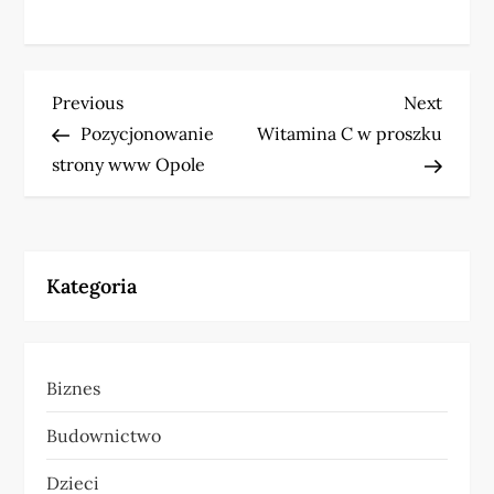
N
Previous
Next
Previous
Next
Post
Post
Pozycjonowanie
Witamina C w proszku
a
strony www Opole
w
i
Kategoria
g
a
Biznes
c
Budownictwo
j
Dzieci