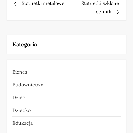
Post
Post
Statuetki metalowe
Statuetki szklane
a
cennik
w
i
Kategoria
g
a
Biznes
c
Budownictwo
j
Dzieci
a
Dziecko
w
Edukacja
p