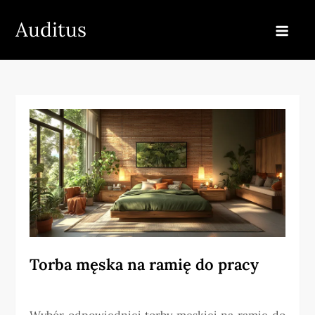
Skip
Auditus
to
content
Torba męska na ramię do pracy
Wybór odpowiedniej torby męskiej na ramię do