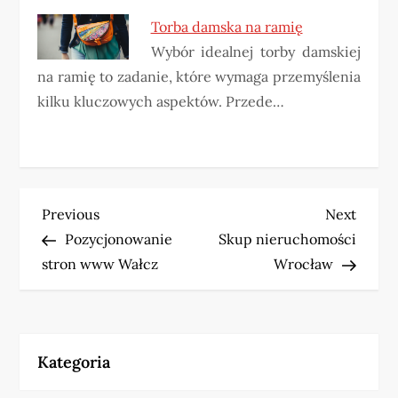
Torba damska na ramię
Wybór idealnej torby damskiej
na ramię to zadanie, które wymaga przemyślenia
kilku kluczowych aspektów. Przede…
N
Previous
Next
Previous
Next
Post
Post
Pozycjonowanie
Skup nieruchomości
a
stron www Wałcz
Wrocław
w
i
Kategoria
g