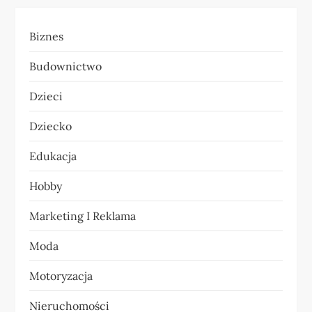
a
Biznes
c
Budownictwo
j
Dzieci
a
Dziecko
w
Edukacja
p
Hobby
i
Marketing I Reklama
s
Moda
u
Motoryzacja
Nieruchomości