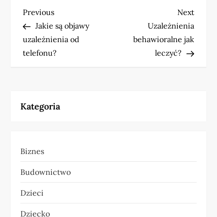
N
Previous
Next
Previous
Next
Post
Post
Jakie są objawy
Uzależnienia
a
uzależnienia od
behawioralne jak
w
telefonu?
leczyć?
i
g
Kategoria
a
c
Biznes
j
Budownictwo
a
Dzieci
w
Dziecko