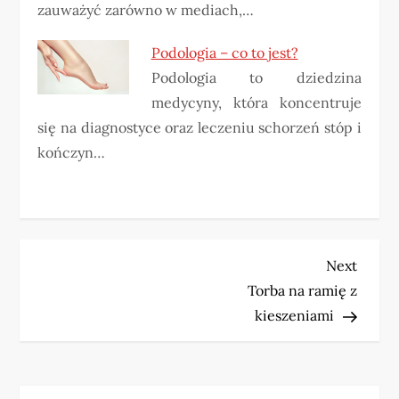
zauważyć zarówno w mediach,…
Podologia – co to jest?
Podologia to dziedzina
medycyny, która koncentruje
się na diagnostyce oraz leczeniu schorzeń stóp i
kończyn…
N
Next
Next
Post
Torba na ramię z
a
kieszeniami
w
i