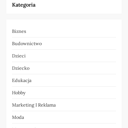
Kategoria
g
a
Biznes
c
Budownictwo
j
Dzieci
a
Dziecko
w
Edukacja
p
Hobby
i
Marketing I Reklama
s
Moda
u